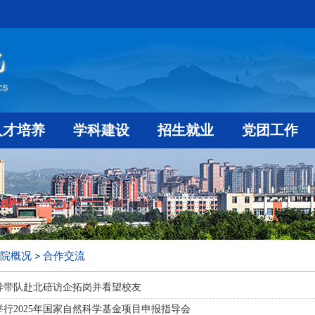
人才培养
学科建设
招生就业
党团工作
院概况
合作交流
导带队赴北碚访企拓岗并看望校友
行2025年国家自然科学基金项目申报指导会